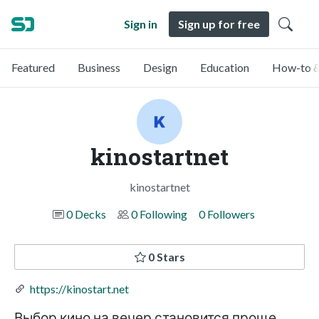
Sign in
Sign up for free
Featured
Business
Design
Education
How-to &
kinostartnet
kinostartnet
0 Decks
0 Following
0 Followers
0 Stars
https://kinostart.net
Выбор кино на вечер становится проще,